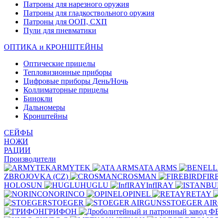
Патроны для нарезного оружия
Патроны для гладкоствольного оружия
Патроны для ООП, СХП
Пули для пневматики
ОПТИКА и КРОНШТЕЙНЫ
Оптические прицелы
Тепловизионные приборы
Цифровые приборы День/Ночь
Коллиматорные прицелы
Бинокли
Дальномеры
Кронштейны
СЕЙФЫ
НОЖИ
РАЦИИ
Производители
ARMYTEK
ATA ARMS
ZBROJOVKA (CZ)
CROSMAN
FIR
HOLOSUN
HUGLU
InfIRAY
NORINCO
OPINEL
RETAY
STOEGER
STOEGER AI
ГРИФОН