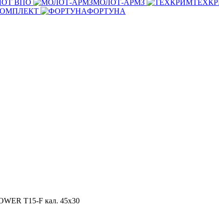
ОТ ВПО
МОЛОТ-АРМЗ
ТЕХК
КОМПЛЕКТ
ФОРТУНА
OWER T15-F кал. 45х30