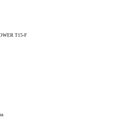
 POWER T15-F
ра