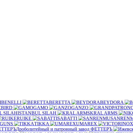
BENELLI
BERETTA
BEYDORA
EBIRD
GAMO
GANZO
ISTANBUL SILAH
KRAL ARMS
RUIKE
SABATTI
SANREN
RGUNS
TIKKA
UMAREX
Дроболитейный и патронный завод ФЕТТЕРЪ