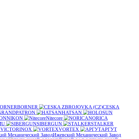
BORNER
CESKA
GRANDPATRON
HATSAN
NIKON
Nitecore
NORICA
MU
SIBERGUN
STALKER
VICTORINOX
VORTEX
АРГУТ
Ижевский Механический Завод