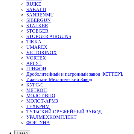
RUIKE
SABATTI
SANRENMU
SIBERGUN
STALKER
STOEGER
STOEGER AIRGUNS
TIKKA
UMAREX
VICTORINOX
VORTEX
АРГУТ
ГРИФОН
Дроболитейный и патронный завод ФЕТТЕРЪ
Ижевский Механический Завод
КУРС-С
МЕТКОН
МОЛОТ ВПО
МОЛОТ-АРМЗ
ТЕХКРИМ
ТУЛЬСКИЙ ОРУЖЕЙНЫЙ ЗАВОД
УРАЛМЕХКОМПЛЕКТ
ФОРТУНА
Назад