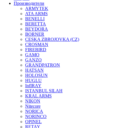
Производители
ARMYTEK
ATA ARMS
BENELLI
BERETTA
BEYDORA
BORNER
CESKA ZBROJOVKA (CZ)
CROSMAN
FIREBIRD
GAMO
GANZO
GRANDPATRON
HATSAN
HOLOSUN
HUGLU
InfIRAY
ISTANBUL SILAH
KRAL ARMS
NIKON
Nitecore
NORICA
NORINCO
OPINEL
RETAY